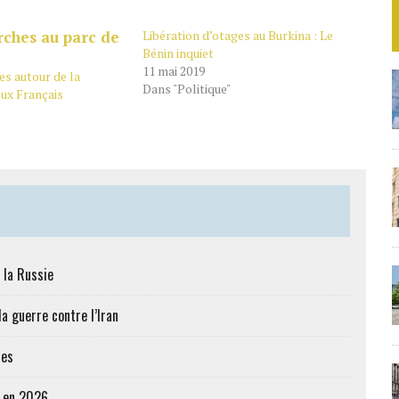
Libération d’otages au Burkina : Le
Bénin inquiet
11 mai 2019
es autour de la
Dans "Politique"
eux Français
 la Russie
a guerre contre l’Iran
res
e en 2026