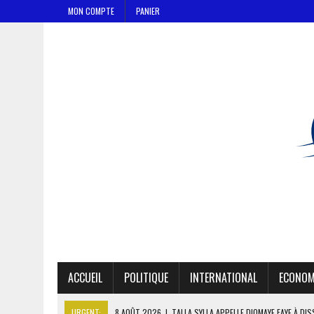
MON COMPTE
PANIER
ACCUEIL
POLITIQUE
INTERNATIONAL
ECONOM
URGENT:
8 AOÛT 2026
|
TALLA SYLLA APPELLE DIOMAYE FAYE À DI