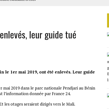
ILLAGES S’OUVRE TIMIDEMENT
NS CONTRE LA RUSSIE
S AVEC LA GUERRE CONTRE L’IRAN
 enlevés, leur guide tué
 BUDGÉTAIRES
in le 1er mai 2019, ont été enlevés. Leur guide
er mai 2019 dans le parc nationale Pendjari au Bénin
est l’information donnée par France 24.
t les otages seraient dirigés vers le Mali.