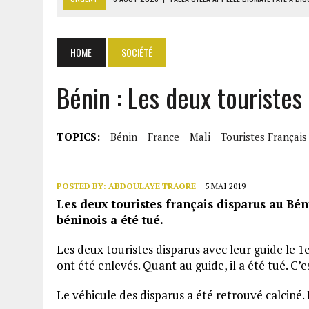
8 AOÛT 2026
|
LIBAN-SUD : LE CHANTIER DE RECONSTRUCTION DES V
8 AOÛT 2026
|
LE SÉNAT AMÉRICAIN ADOPTE UN PROJET DE SANCTIO
HOME
SOCIÉTÉ
8 AOÛT 2026
|
L’ÉCONOMIE AMÉRICAINE PERD DES MILLIERS D’EMPLOI
Bénin : Les deux touristes
8 AOÛT 2026
|
L’UNIVERSITÉ LIBANAISE FRAGILISÉE PAR LES COUPES
TOPICS:
Bénin
France
Mali
Touristes Français
POSTED BY:
ABDOULAYE TRAORE
5 MAI 2019
Les deux touristes français disparus au Bén
béninois a été tué.
Les deux touristes disparus avec leur guide le 1
ont été enlevés. Quant au guide, il a été tué. C’
Le véhicule des disparus a été retrouvé calciné. E