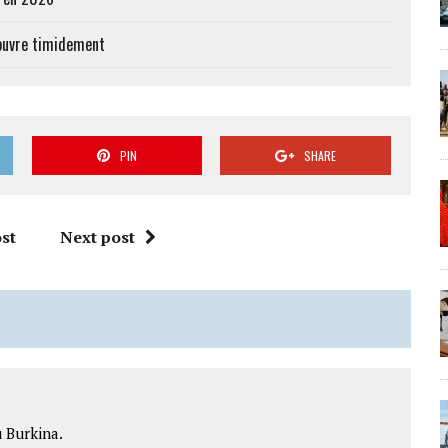
’ouvre timidement
PIN
SHARE
st
Next post
 Burkina.