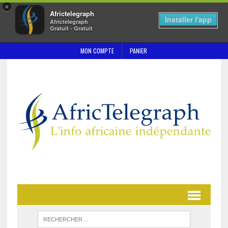
×
Africtelegraph
Installer l'app
Africtelegraph
Gratuit - Gratuit
MON COMPTE
PANIER