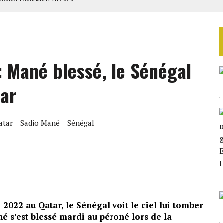
ILLAGES S’OUVRE TIMIDEMENT
NS CONTRE LA RUSSIE
S AVEC LA GUERRE CONTRE L’IRAN
 Mané blessé, le Sénégal
 BUDGÉTAIRES
tar
atar
Sadio Mané
Sénégal
022 au Qatar, le Sénégal voit le ciel lui tomber
né s’est blessé mardi au péroné lors de la