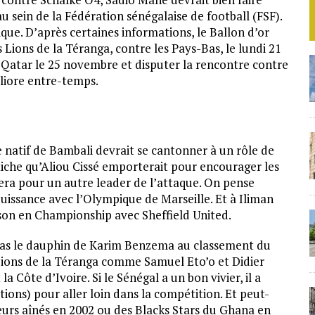
au sein de la Fédération sénégalaise de football (FSF).
ique. D’après certaines informations, le Ballon d’or
 Lions de la Téranga, contre les Pays-Bas, le lundi 21
u Qatar le 25 novembre et disputer la rencontre contre
éliore entre-temps.
 le natif de Bambali devrait se cantonner à un rôle de
étiche qu’Aliou Cissé emporterait pour encourager les
ptera pour un autre leader de l’attaque. On pense
issance avec l’Olympique de Marseille. Et à Iliman
ison en Championship avec Sheffield United.
t pas le dauphin de Karim Benzema au classement du
 Lions de la Téranga comme Samuel Eto’o et Didier
Côte d’Ivoire. Si le Sénégal a un bon vivier, il a
tions) pour aller loin dans la compétition. Et peut-
 leurs aînés en 2002 ou des Blacks Stars du Ghana en