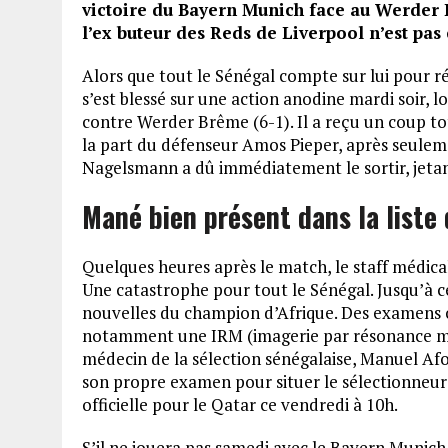
victoire du Bayern Munich face au Werder Br
l’ex buteur des Reds de Liverpool n’est pas 
Alors que tout le Sénégal compte sur lui pour 
s’est blessé sur une action anodine mardi soir, 
contre Werder Brême (6-1). Il a reçu un coup to
la part du défenseur Amos Pieper, après seuleme
Nagelsmann a dû immédiatement le sortir, jetant
Mané bien présent dans la liste 
Quelques heures après le match, le staff médica
Une catastrophe pour tout le Sénégal. Jusqu’à c
nouvelles du champion d’Afrique. Des examens 
notamment une IRM (imagerie par résonance mag
médecin de la sélection sénégalaise, Manuel Afon
son propre examen pour situer le sélectionneur n
officielle pour le Qatar ce vendredi à 10h.
S’il ne jouera pas samedi avec le Bayern Munich