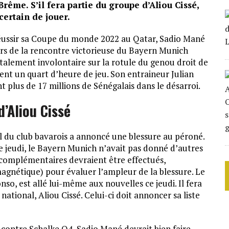
ême. S’il fera partie du groupe d’Aliou Cissé,
certain de jouer.
réussir sa Coupe du monde 2022 au Qatar, Sadio Mané
lors de la rencontre victorieuse du Bayern Munich
talement involontaire sur la rotule du genou droit de
nt un quart d’heure de jeu. Son entraineur Julian
 plus de 17 millions de Sénégalais dans le désarroi.
d’Aliou Cissé
l du club bavarois a annoncé une blessure au péroné.
e jeudi, le Bayern Munich n’avait pas donné d’autres
complémentaires devraient être effectués,
nétique) pour évaluer l’ampleur de la blessure. Le
so, est allé lui-même aux nouvelles ce jeudi. Il fera
ational, Aliou Cissé. Celui-ci doit annoncer sa liste
 contre Schalke O4, Sadio Mané devrait bien faire