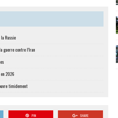
 la Russie
a guerre contre l’Iran
res
e en 2026
’ouvre timidement
PIN
SHARE