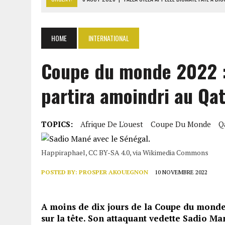
8 AOÛT 2026
|
LIBAN-SUD : LE CHANTIER DE RECONSTRUCTION DES V
8 AOÛT 2026
|
LE SÉNAT AMÉRICAIN ADOPTE UN PROJET DE SANCTIO
HOME
INTERNATIONAL
8 AOÛT 2026
|
L’ÉCONOMIE AMÉRICAINE PERD DES MILLIERS D’EMPLOI
Coupe du monde 2022 :
8 AOÛT 2026
|
L’UNIVERSITÉ LIBANAISE FRAGILISÉE PAR LES COUPES
partira amoindri au Qa
TOPICS:
Afrique De L'ouest
Coupe Du Monde
Q
Happiraphael, CC BY-SA 4.0, via Wikimedia Commons
POSTED BY:
PROSPER AKOUEGNON
10 NOVEMBRE 2022
A moins de dix jours de la Coupe du monde 2
sur la tête. Son attaquant vedette Sadio Ma