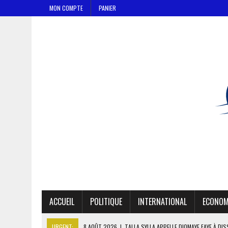
MON COMPTE
PANIER
ACCUEIL
POLITIQUE
INTERNATIONAL
ECONOM
URGENT:
8 AOÛT 2026
|
TALLA SYLLA APPELLE DIOMAYE FAYE À DI