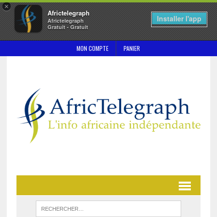
×
Africtelegraph
Installer l'app
Africtelegraph
Gratuit - Gratuit
MON COMPTE
PANIER