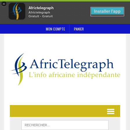
×
Africtelegraph
Installer l'app
Africtelegraph
Gratuit - Gratuit
MON COMPTE
PANIER