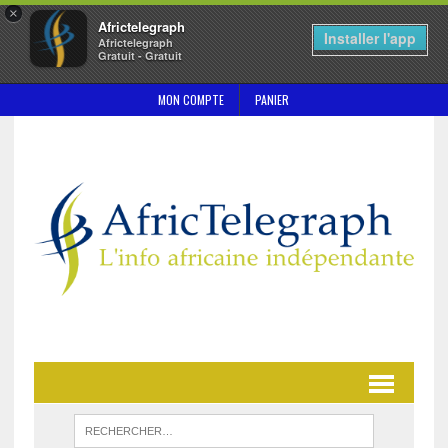
×
Africtelegraph
Installer l'app
Africtelegraph
Gratuit - Gratuit
MON COMPTE
PANIER