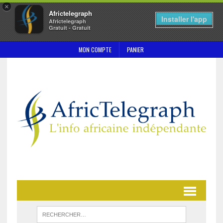
×
Africtelegraph
Installer l'app
Africtelegraph
Gratuit - Gratuit
MON COMPTE
PANIER