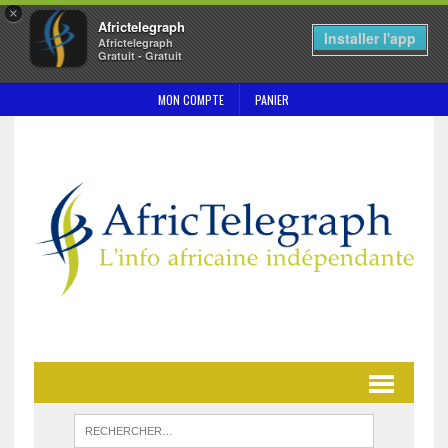
×
Africtelegraph
Installer l'app
Africtelegraph
Gratuit - Gratuit
MON COMPTE
PANIER