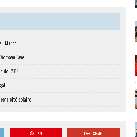
 au Maroc
 Diomaye Faye
e de l’APE
gal
ectricité solaire
PIN
SHARE