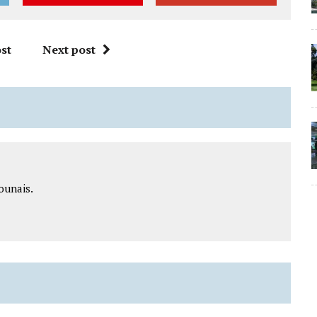
st
Next post
ounais.