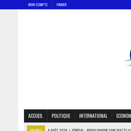
MON COMPTE
PANIER
ACCUEIL
POLITIQUE
INTERNATIONAL
ECONOM
URGENT:
6 AOÛT 2026
|
SÉNÉGAL : ABDOU KHADIR SOW QUITTE L