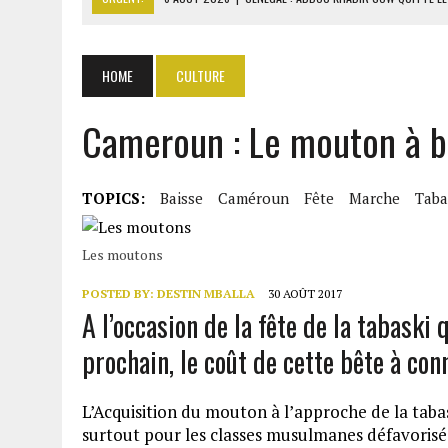
6 AOÛT 2026
|
CÔTE D’IVOIRE-UE : 1 074 LIGNES TARIFAIRES DANS LA
6 AOÛT 2026
|
LA BANQUE MONDIALE ACCORDE 340 MILLIARDS FCFA 
HOME
CULTURE
6 AOÛT 2026
|
RWANDA : LES MÉNAGES APPELÉS À DEVENIR PRODUCT
Cameroun : Le mouton à b
6 AOÛT 2026
|
MONDIAL 2030 : INFANTINO ACCUSÉ D’AVOIR PROMIS 
TOPICS:
Baisse
Caméroun
Fête
Marche
Taba
Les moutons
POSTED BY:
DESTIN MBALLA
30 AOÛT 2017
A l’occasion de la fête de la tabaski 
prochain, le coût de cette bête à con
L’Acquisition du mouton à l’approche de la tabas
surtout pour les classes musulmanes défavorisée