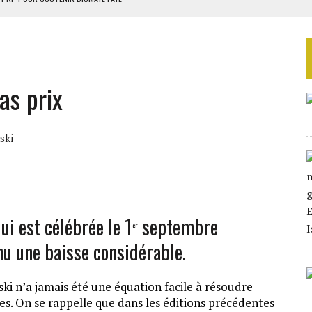
 4E PHASE DE L’APE
AU SÉNÉGAL
EURS D’ÉLECTRICITÉ SOLAIRE
as prix
LA FINALE AU MAROC
ski
qui est célébrée le 1
septembre
er
nu une baisse considérable.
ki n’a jamais été une équation facile à résoudre
s. On se rappelle que dans les éditions précédentes