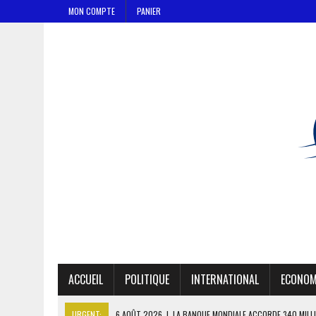
MON COMPTE
PANIER
ACCUEIL
POLITIQUE
INTERNATIONAL
ECONOM
URGENT:
6 AOÛT 2026
|
CAN FÉMININE : LA CÔTE D’IVOIRE ET L’