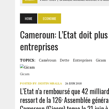
6 AOÛT 2026
|
MONDIAL 2030 : INFANTINO ACCUSÉ D’AVOIR PROMIS 
6 AOÛT 2026
|
SÉNÉGAL : ABDOU KHADIR SOW QUITTE LE PRP POUR 
HOME
ECONOMIE
6 AOÛT 2026
|
CÔTE D’IVOIRE-UE : 1 074 LIGNES TARIFAIRES DANS LA
Cameroun: L’Etat doit plus
6 AOÛT 2026
|
LA BANQUE MONDIALE ACCORDE 340 MILLIARDS FCFA 
entreprises
TOPICS:
Caméroun
Dette
Entreprises
Gicam
Gicam
POSTED BY:
DESTIN MBALLA
26 JUIN 2018
L’Etat n’a remboursé que 42 milliard
ressort de la 126
Assemblée général
e
Cameroun (Gicam) tenue le 21 juin à