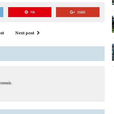
PIN
SHARE
st
Next post
ounais.