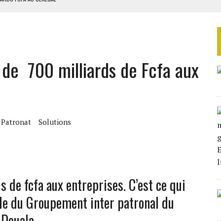
LA FINALE AU MAROC
SOUTENIR DIOMAYE FAYE
 4E PHASE DE L’APE
 de 700 milliards de Fcfa aux
AU SÉNÉGAL
Patronat
Solutions
s de fcfa aux entreprises. C’est ce qui
e du Groupement inter patronal du
 Douala.