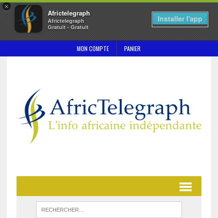
×
Africtelegraph
Installer l'app
Africtelegraph
Gratuit - Gratuit
MON COMPTE
PANIER