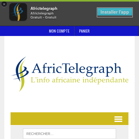
×
Africtelegraph
Installer l'app
Africtelegraph
Gratuit - Gratuit
MON COMPTE
PANIER