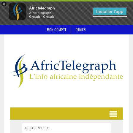
×
Africtelegraph
Installer l'app
Africtelegraph
Gratuit - Gratuit
MON COMPTE
PANIER