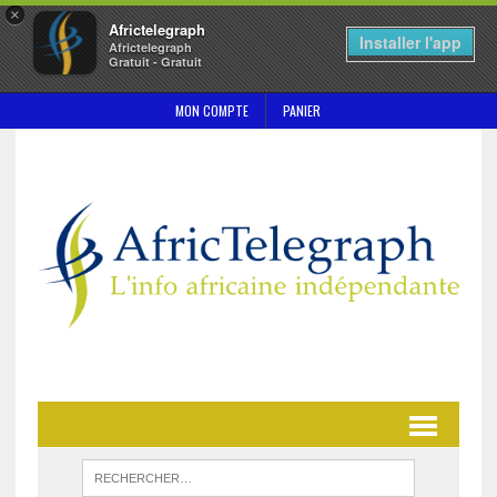
×
Africtelegraph
Installer l'app
Africtelegraph
Gratuit - Gratuit
MON COMPTE
PANIER