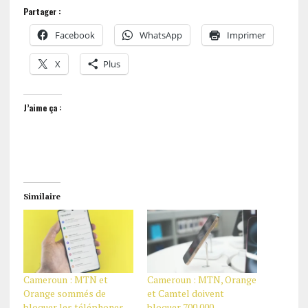
Partager :
Facebook
WhatsApp
Imprimer
X
Plus
J’aime ça :
Similaire
Cameroun : MTN et
Cameroun : MTN, Orange
Orange sommés de
et Camtel doivent
bloquer les téléphones
bloquer 700 000