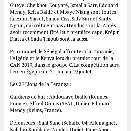
Gueye, Cheikhou Kouyaté, Ismaila Sarr, Edouard
Mendy, Keita Baldé et Mbaye Niang sont toutes
là. Henri Saivet, Saliou Ciss, Sidy Sarr et Santy
Ngom, qui n’étaient pas attendus sont là. Après
avoir récemment fêté leur première cape, Krépin
Diatta et Sada Thioub sont là aussi.
Pour rappel, le Sénégal affrontera la Tanzanie,
l’Algérie et le Kenya lors du premier tour de la
CAN 2019, dans le groupe C. La compétition aura
lieu en Égypte du 21 juin au 19 juillet.
Les 25 Lions de la Teranga :
Gardiens de but : Abdoulaye Diallo (Rennes,
France), Alfred Gomis (SPAL, Italie), Edouard
Mendy (Reims, France).
Défenseurs : Salif Sané (Schalke 04, Allemagne),
Kalidou Koulibaly (Naples, Italie), Pape Abou