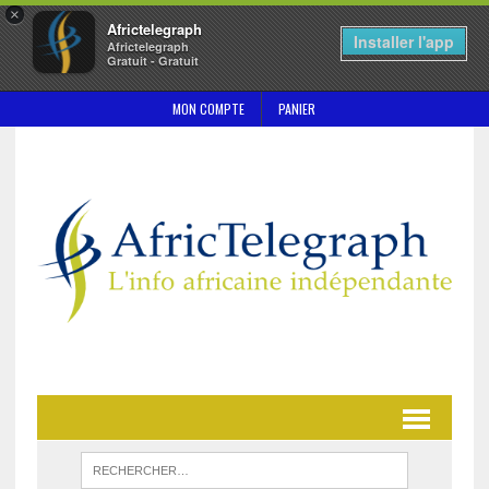
×
Africtelegraph
Installer l'app
Africtelegraph
Gratuit - Gratuit
MON COMPTE
PANIER