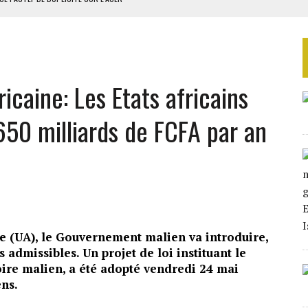
RIEN DE DÉVELOPPEMENT
 DU PROJET SÉNÉGALO-MAURITANIEN
 LA GRANDE CÔTE D’IVOIRE
icaine: Les Etats africains
OUR L’INDÉPENDANCE
650 milliards de FCFA par an
ne (UA), le Gouvernement malien va introduire,
 admissibles. Un projet de loi instituant le
oire malien, a été adopté vendredi 24 mai
ens.