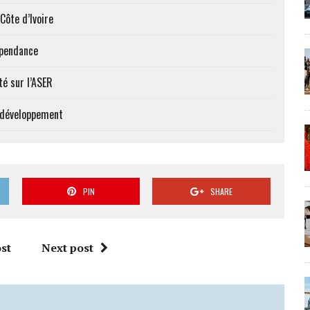
Côte d’Ivoire
épendance
té sur l’ASER
e développement
PIN
SHARE
st
Next post