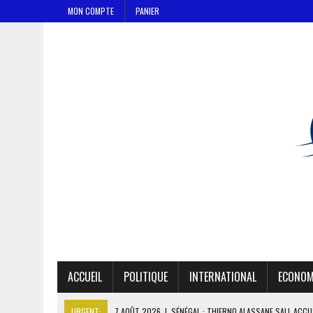
MON COMPTE
PANIER
ACCUEIL
POLITIQUE
INTERNATIONAL
ECONOM
URGENT:
7 AOÛT 2026
|
SÉNÉGAL : THIERNO ALASSANE SALL ACCU