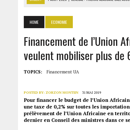
7 AOÛT 2026
|
LE PREMIER MINISTRE GUINÉEN SALUE LE MODÈLE IVOI
7 AOÛT 2026
|
GAZ GTA : KOSMOS ENERGY ACTUALISE L’AVANCEMENT
HOME
ECONOMIE
7 AOÛT 2026
|
OUATTARA APPELLE À L’UNION NATIONALE POUR BÂTIR
Financement de l’Union Afr
7 AOÛT 2026
|
CÔTE D’IVOIRE : OUATTARA GRACIE 4 661 DÉTENUS P
veulent mobiliser plus de 
TOPICS:
Financement UA
POSTED BY:
ZORZON MONTIIN
31 MAI 2019
Pour financer le budget de l’Union Africai
une taxe de 0,2% sur toutes les importations
prélèvement de l’Union Africaine en territ
dernier en Conseil des ministres dans ce s