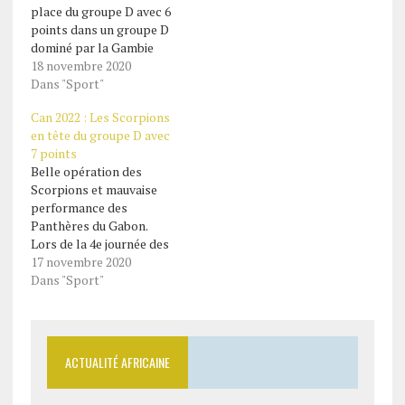
place du groupe D avec 6
points dans un groupe D
dominé par la Gambie
(1ère avec 7pts, +2) et le
18 novembre 2020
Gabon (2ème avec 7pts,
Dans "Sport"
+1). L’Angola, en dernière
Can 2022 : Les Scorpions
position avec 1 point. Les
en tête du groupe D avec
Léopards se sont
7 points
imposés jeudi soir à
Belle opération des
Luanda grâce à…
Scorpions et mauvaise
performance des
Panthères du Gabon.
Lors de la 4e journée des
éliminatoires de la Coupe
17 novembre 2020
d’Afrique des nations
Dans "Sport"
(Can) 2022, les Panthères
se sont inclinées 2-1 face
aux Scorpions, le 16
novembre à Banjul. Avec
ACTUALITÉ AFRICAINE
leur victoire, les
Scorpionssont en tête du