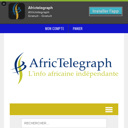
×
Africtelegraph
Installer l'app
Africtelegraph
Gratuit - Gratuit
MON COMPTE
PANIER