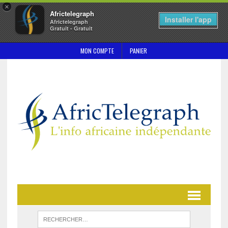
×
Africtelegraph
Installer l'app
Africtelegraph
Gratuit - Gratuit
MON COMPTE
PANIER