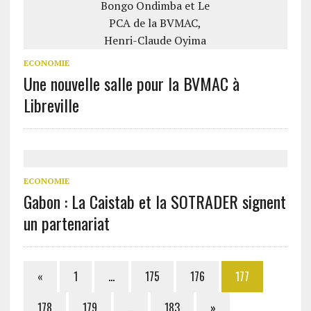
ECONOMIE
Une nouvelle salle pour la BVMAC à
Libreville
ECONOMIE
Gabon : La Caistab et la SOTRADER signent
un partenariat
«
1
…
175
176
177
178
179
…
183
»