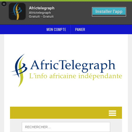
×
Africtelegraph
Installer l'app
Africtelegraph
Gratuit - Gratuit
MON COMPTE
PANIER