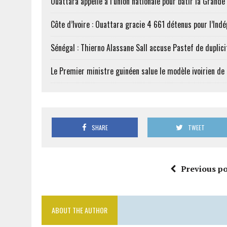
Ouattara appelle à l’union nationale pour bâtir la Grande 
Côte d’Ivoire : Ouattara gracie 4 661 détenus pour l’Ind
Sénégal : Thierno Alassane Sall accuse Pastef de duplici
Le Premier ministre guinéen salue le modèle ivoirien d
SHARE
TWEET
Previous po
ABOUT THE AUTHOR