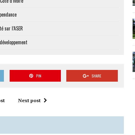
Côte d’Ivoire
épendance
té sur l’ASER
e développement
PIN
SHARE
st
Next post