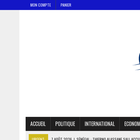
MON COMPTE
PANIER
ACCUEIL
POLITIQUE
INTERNATIONAL
ECONOM
URGENT:
7 AOÛT 2026
|
SÉNÉGAL : THIERNO ALASSANE SALL ACCU