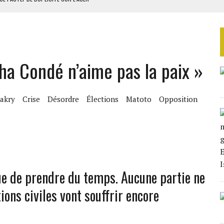
RIEN DE DÉVELOPPEMENT
 DU PROJET SÉNÉGALO-MAURITANIEN
 LA GRANDE CÔTE D’IVOIRE
pha Condé n’aime pas la paix »
OUR L’INDÉPENDANCE
akry
Crise
Désordre
Élections
Matoto
Opposition
que de prendre du temps. Aucune partie ne
ions civiles vont souffrir encore