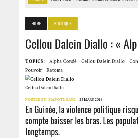
7 AOÛT 2026
|
LE PREMIER MINISTRE GUINÉEN SALUE LE MODÈLE IVOI
7 AOÛT 2026
|
GAZ GTA : KOSMOS ENERGY ACTUALISE L’AVANCEMENT
HOME
POLITIQUE
7 AOÛT 2026
|
OUATTARA APPELLE À L’UNION NATIONALE POUR BÂTIR
Cellou Dalein Diallo : « Al
7 AOÛT 2026
|
CÔTE D’IVOIRE : OUATTARA GRACIE 4 661 DÉTENUS P
TOPICS:
Alpha Condé
Cellou Dalein Diallo
Con
Pouvoir
Ratoma
Cellou Dalein Diallo
POSTED BY:
MAPOTE GAYE
23 MARS 2018
En Guinée, la violence politique ris
compte baisser les bras. Les populat
longtemps.