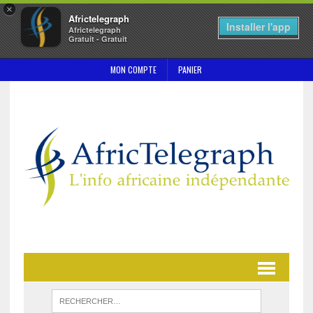
×
Africtelegraph
Installer l'app
Africtelegraph
Gratuit - Gratuit
MON COMPTE
PANIER