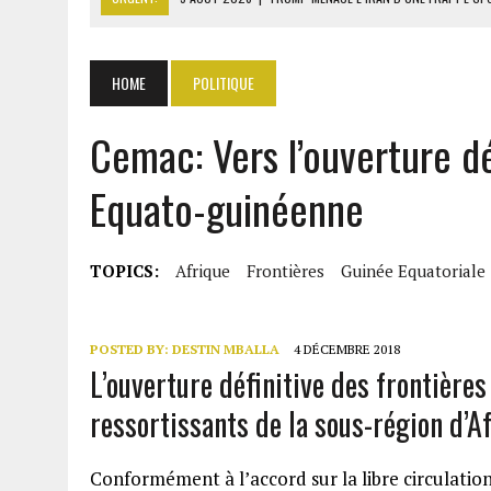
5 AOÛT 2026
|
TÉHÉRAN ET MASCATE NÉGOCIENT DES COULOIRS SÛR
5 AOÛT 2026
|
RDC : JUSQU’À 5000 TONNES D’URANIUM EXPORTÉES V
HOME
POLITIQUE
5 AOÛT 2026
|
SÉNÉGAL : LANSANA GAGNY SAKHO PREND SES DISTA
Cemac: Vers l’ouverture dé
5 AOÛT 2026
|
LA CÔTE D’IVOIRE IMPOSE LE PAQUET NEUTRE POUR L
Equato-guinéenne
TOPICS:
Afrique
Frontières
Guinée Equatoriale
POSTED BY:
DESTIN MBALLA
4 DÉCEMBRE 2018
L’ouverture définitive des frontières
ressortissants de la sous-région d’Af
Conformément à l’accord sur la libre circulati