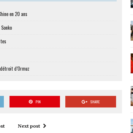
Chine en 20 ans
c Sonko
ttes
 détroit d’Ormuz
PIN
SHARE
st
Next post