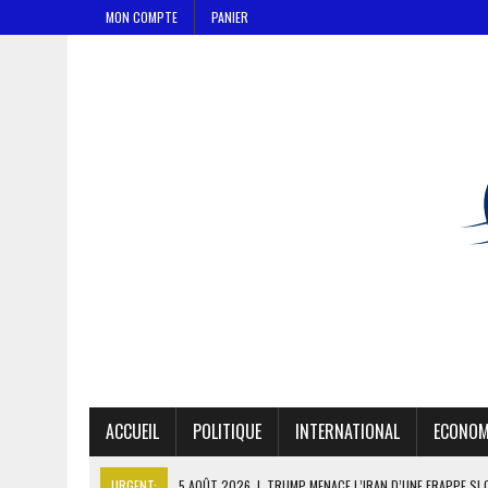
MON COMPTE
PANIER
ACCUEIL
POLITIQUE
INTERNATIONAL
ECONOM
URGENT:
5 AOÛT 2026
|
TRUMP MENACE L’IRAN D’UNE FRAPPE SI