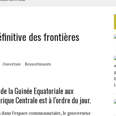
S DANS LE DÉTROIT D’ORMUZ
ERS LA CHINE EN 20 ANS
NCES AVEC SONKO
finitive des frontières
ES CIGARETTES
Ouverture
Ressortissants
 de la Guinée Equatoriale aux
rique Centrale est à l’ordre du jour.
on dans l’espace communautaire, le gouverneur