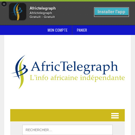
×
Africtelegraph
Installer l'app
Africtelegraph
Gratuit - Gratuit
MON COMPTE
PANIER