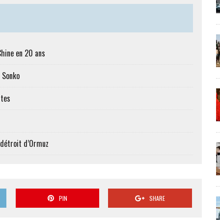
Chine en 20 ans
c Sonko
ttes
 détroit d’Ormuz
PIN
SHARE