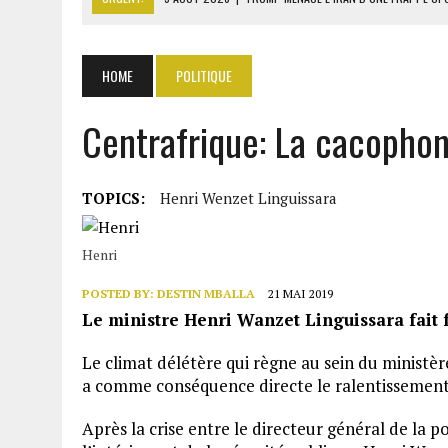
5 AOÛT 2026
|
TÉHÉRAN ET MASCATE NÉGOCIENT DES COULOIRS SÛR
5 AOÛT 2026
|
RDC : JUSQU’À 5000 TONNES D’URANIUM EXPORTÉES V
HOME
POLITIQUE
5 AOÛT 2026
|
SÉNÉGAL : LANSANA GAGNY SAKHO PREND SES DISTA
Centrafrique: La cacophoni
5 AOÛT 2026
|
LA CÔTE D’IVOIRE IMPOSE LE PAQUET NEUTRE POUR L
TOPICS:
Henri Wenzet Linguissara
Henri
POSTED BY:
DESTIN MBALLA
21 MAI 2019
Le ministre Henri Wanzet Linguissara fait f
Le climat délétère qui règne au sein du ministère
a comme conséquence directe le ralentissement 
Après la crise entre le directeur général de la p