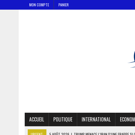
MON COMPTE
PANIER
ACCUEIL
POLITIQUE
INTERNATIONAL
ECONOM
URGENT:
5 AOÛT 2026
|
TRUMP MENACE L’IRAN D’UNE FRAPPE SI