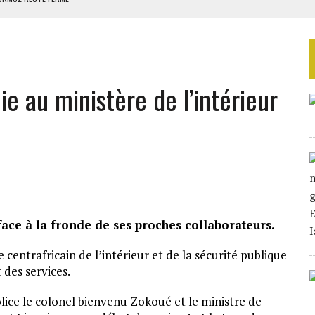
S DANS LE DÉTROIT D’ORMUZ
ERS LA CHINE EN 20 ANS
NCES AVEC SONKO
e au ministère de l’intérieur
ES CIGARETTES
ace à la fronde de ses proches collaborateurs.
 centrafricain de l’intérieur et de la sécurité publique
des services.
olice le colonel bienvenu Zokoué et le ministre de