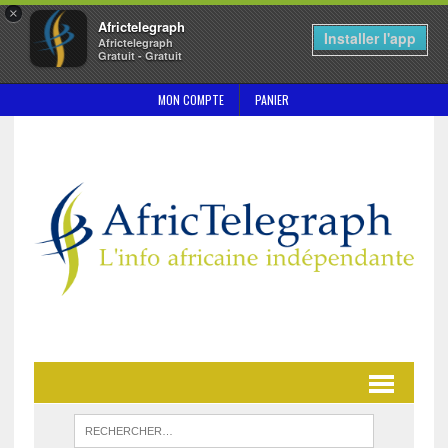
×
Africtelegraph
Installer l'app
Africtelegraph
Gratuit - Gratuit
MON COMPTE
PANIER