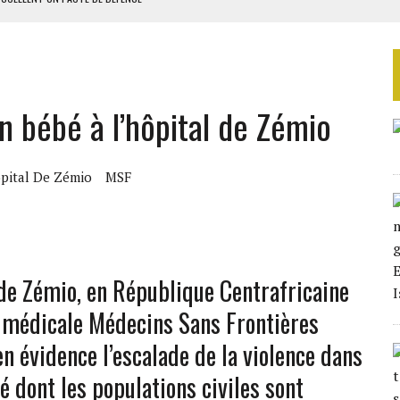
3 AVEC PERSPECTIVE STABLE
TOUT REPORT DES ÉLECTIONS
ICES D’ÉTAT
n bébé à l’hôpital de Zémio
ATIVES SELON AFROBAROMETER
pital De Zémio
MSF
 de Zémio, en République Centrafricaine
e médicale Médecins Sans Frontières
 évidence l’escalade de la violence dans
té dont les populations civiles sont