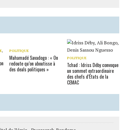
E
,
POLITIQUE
Mahamadé Savadogo : « On
POLITIQUE
on
redoute qu’on aboutisse à
Tchad : Idriss Déby convoque
des deals politiques »
un sommet extraordinaire
des chefs d’États de la
CEMAC
ôpital de Zémio - Dworaczek-Bendome