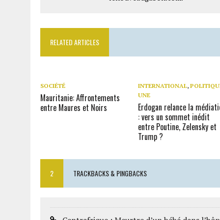
RELATED ARTICLES
SOCIÉTÉ
INTERNATIONAL
,
POLITIQU
UNE
Mauritanie: Affrontements
Erdogan relance la médiati
entre Maures et Noirs
: vers un sommet inédit
entre Poutine, Zelensky et
Trump ?
2
TRACKBACKS & PINGBACKS
Centrafrique : Meurtre d’un bébé dans l’h