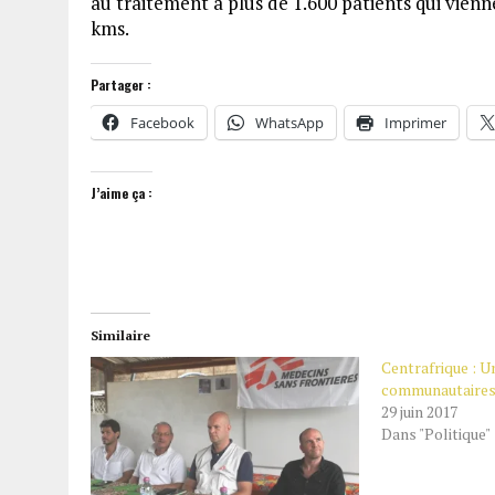
au traitement à plus de 1.600 patients qui vien
kms.
Partager :
Facebook
WhatsApp
Imprimer
J’aime ça :
Similaire
Centrafrique : Un
communautaires 
29 juin 2017
Dans "Politique"