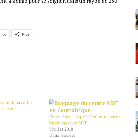
nent à Zemio pour se soigner, dans un rayon de 250
X
Plus
 conflit aux allures
se précise
Centrafrique : Après Oxfam, un autre
braquage chez MSF
8 juillet 2018
Dans "Société"