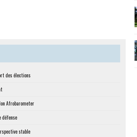
ort des élections
at
elon Afrobarometer
de défense
rspective stable