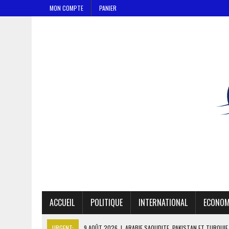
MON COMPTE
PANIER
ACCUEIL
POLITIQUE
INTERNATIONAL
ECONOM
URGENT:
9 AOÛT 2026
|
ARABIE SAOUDITE, PAKISTAN ET TURQUIE