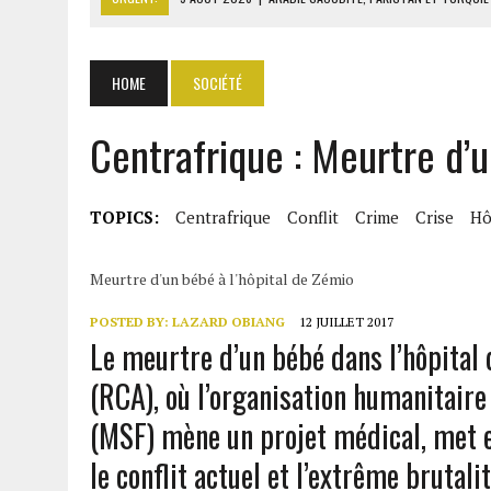
9 AOÛT 2026
|
MOODY’S RELÈVE LA NOTE SOUVERAINE DU BÉNIN À BA
9 AOÛT 2026
|
SÉNÉGAL : EL MALICK NDIAYE MET EN GARDE CONTRE 
HOME
SOCIÉTÉ
9 AOÛT 2026
|
NIGERIA : ABUJA RÉPOND À L’INSÉCURITÉ PAR DES POL
Centrafrique : Meurtre d’u
9 AOÛT 2026
|
LA FRANCE CHUTE AU GABON : 78 % D’OPINIONS NÉG
TOPICS:
Centrafrique
Conflit
Crime
Crise
Hô
Meurtre d'un bébé à l'hôpital de Zémio
POSTED BY:
LAZARD OBIANG
12 JUILLET 2017
Le meurtre d’un bébé dans l’hôpital
(RCA), où l’organisation humanitair
(MSF) mène un projet médical, met en
le conflit actuel et l’extrême brutali