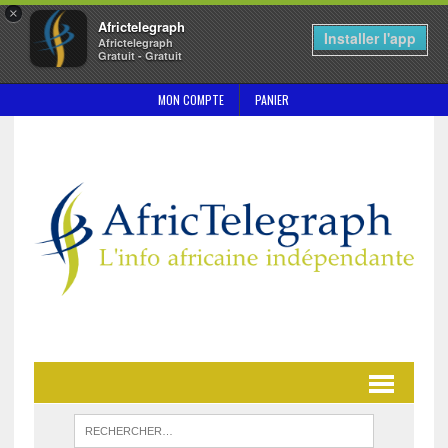
×
Africtelegraph
Installer l'app
Africtelegraph
Gratuit - Gratuit
MON COMPTE
PANIER