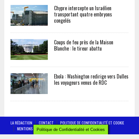
Chypre intercepte un Israélien
transportant quatre embryons
congelés
Coups de feu près de la Maison
Blanche : le tireur abattu
Ebola : Washington redirige vers Dulles
les voyageurs venus de RDC
LA RÉDACTION
CONTACT
POLITIQUE DE CONFIDENTIALITÉ ET COOKIE
MENTIONS LÉGALES
Politique de Confidentialité et Cookies
AFRICTELEGRAPH - ALL RIGHTS RESERVED 2019