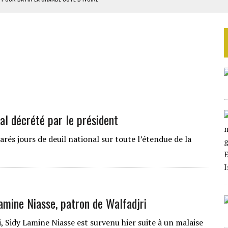
OUR L’INDÉPENDANCE
E DUPLICITÉ SUR L’ASER
RIEN DE DÉVELOPPEMENT
 DU PROJET SÉNÉGALO-MAURITANIEN
nal décrété par le président
arés jours de deuil national sur toute l’étendue de la
amine Niasse, patron de Walfadjri
, Sidy Lamine Niasse est survenu hier suite à un malaise