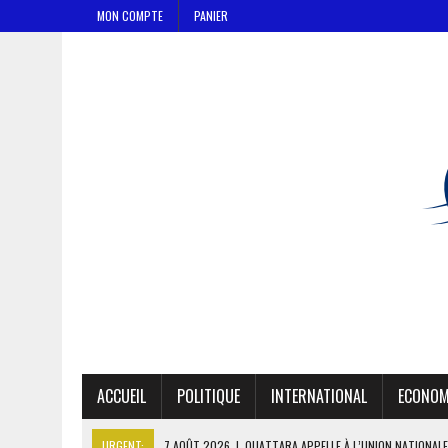
MON COMPTE
PANIER
ACCUEIL
POLITIQUE
INTERNATIONAL
ECONOM
URGENT:
7 AOÛT 2026
|
OUATTARA APPELLE À L’UNION NATIONALE