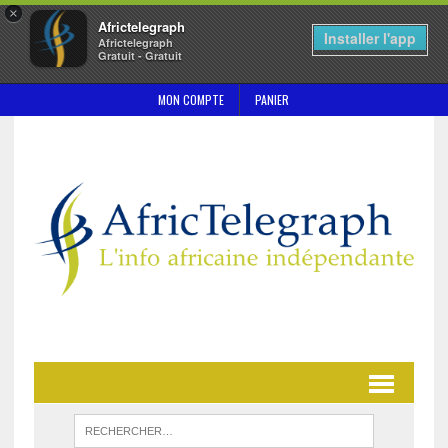
×
Africtelegraph
Installer l'app
Africtelegraph
Gratuit - Gratuit
MON COMPTE
PANIER