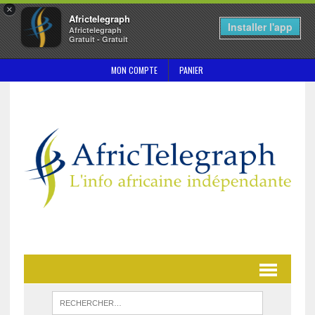
×
Africtelegraph
Installer l'app
Africtelegraph
Gratuit - Gratuit
MON COMPTE
PANIER