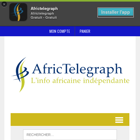
×
Africtelegraph
Installer l'app
Africtelegraph
Gratuit - Gratuit
MON COMPTE
PANIER