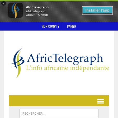
×
Africtelegraph
Installer l'app
Africtelegraph
Gratuit - Gratuit
MON COMPTE
PANIER