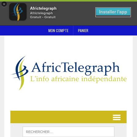
×
Africtelegraph
Installer l'app
Africtelegraph
Gratuit - Gratuit
MON COMPTE
PANIER