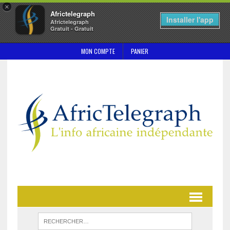
×
Africtelegraph
Installer l'app
Africtelegraph
Gratuit - Gratuit
MON COMPTE
PANIER