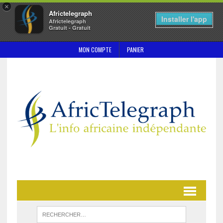
×
Africtelegraph
Installer l'app
Africtelegraph
Gratuit - Gratuit
MON COMPTE
PANIER