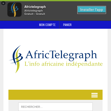
×
Africtelegraph
Installer l'app
Africtelegraph
Gratuit - Gratuit
MON COMPTE
PANIER