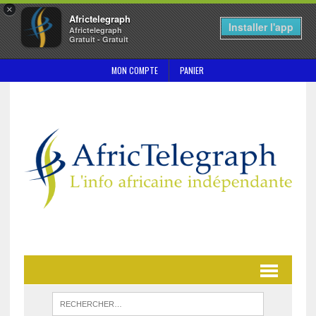
×
Africtelegraph
Installer l'app
Africtelegraph
Gratuit - Gratuit
MON COMPTE
PANIER