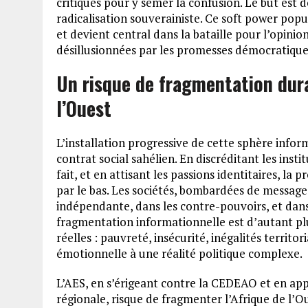
critiques pour y semer la confusion. Le but est do
radicalisation souverainiste. Ce soft power pop
et devient central dans la bataille pour l’opin
désillusionnées par les promesses démocratique
Un risque de fragmentation dura
l’Ouest
L’installation progressive de cette sphère inform
contrat social sahélien. En discréditant les insti
fait, et en attisant les passions identitaires, l
par le bas. Les sociétés, bombardées de message
indépendante, dans les contre-pouvoirs, et dans 
fragmentation informationnelle est d’autant plu
réelles : pauvreté, insécurité, inégalités territ
émotionnelle à une réalité politique complexe.
L’AES, en s’érigeant contre la CEDEAO et en app
régionale, risque de fragmenter l’Afrique de l’O