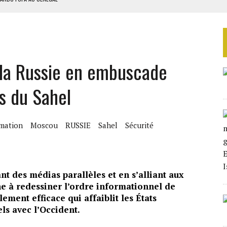
LA FINALE AU MAROC
SOUTENIR DIOMAYE FAYE
 4E PHASE DE L’APE
 la Russie en embuscade
AU SÉNÉGAL
ts du Sahel
mation
Moscou
RUSSIE
Sahel
Sécurité
ant des médias parallèles et en s’alliant aux
e à redessiner l’ordre informationnel de
ement efficace qui affaiblit les États
ls avec l’Occident.