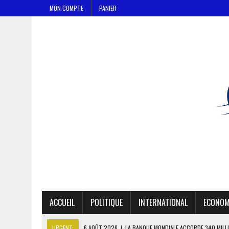
MON COMPTE
PANIER
ACCUEIL
POLITIQUE
INTERNATIONAL
ECONOM
URGENT:
6 AOÛT 2026
|
CAN FÉMININE : LA CÔTE D’IVOIRE ET L’