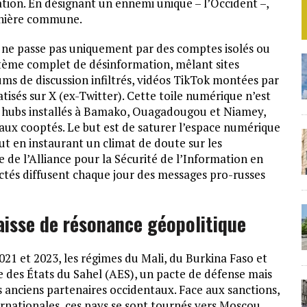
nation. En désignant un ennemi unique – l’Occident –,
annière commune.
e ne passe pas uniquement par des comptes isolés ou
stème complet de désinformation, mêlant sites
ums de discussion infiltrés, vidéos TikTok montées par
tisés sur X (ex-Twitter). Cette toile numérique n’est
de hubs installés à Bamako, Ouagadougou et Niamey,
ocaux cooptés. Le but est de saturer l’espace numérique
out en instaurant un climat de doute sur les
e de l’Alliance pour la Sécurité de l’Information en
ctés diffusent chaque jour des messages pro-russes
caisse de résonance géopolitique
2021 et 2023, les régimes du Mali, du Burkina Faso et
 des États du Sahel (AES), un pacte de défense mais
s anciens partenaires occidentaux. Face aux sanctions,
ernationales, ces pays se sont tournés vers Moscou