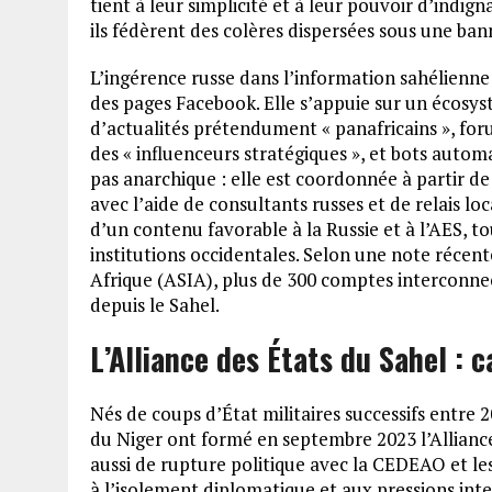
tient à leur simplicité et à leur pouvoir d’indig
ils fédèrent des colères dispersées sous une b
L’ingérence russe dans l’information sahélienn
des pages Facebook. Elle s’appuie sur un écosy
d’actualités prétendument « panafricains », for
des « influenceurs stratégiques », et bots automa
pas anarchique : elle est coordonnée à partir 
avec l’aide de consultants russes et de relais l
d’un contenu favorable à la Russie et à l’AES, t
institutions occidentales. Selon une note récent
Afrique (ASIA), plus de 300 comptes interconne
depuis le Sahel.
L’Alliance des États du Sahel : 
Nés de coups d’État militaires successifs entre 
du Niger ont formé en septembre 2023 l’Alliance
aussi de rupture politique avec la CEDEAO et le
à l’isolement diplomatique et aux pressions int