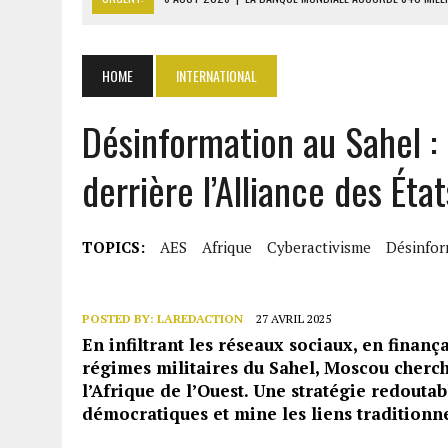
6 AOÛT 2026
|
MONDIAL 2030 : INFANTINO ACCUSÉ D’AVOIR PROMIS 
6 AOÛT 2026
|
SÉNÉGAL : ABDOU KHADIR SOW QUITTE LE PRP POUR 
HOME
INTERNATIONAL
6 AOÛT 2026
|
CÔTE D’IVOIRE-UE : 1 074 LIGNES TARIFAIRES DANS LA
Désinformation au Sahel :
6 AOÛT 2026
|
LA BANQUE MONDIALE ACCORDE 340 MILLIARDS FCFA 
derrière l’Alliance des Éta
TOPICS:
AES
Afrique
Cyberactivisme
Désinfor
POSTED BY:
LAREDACTION
27 AVRIL 2025
En infiltrant les réseaux sociaux, en finanç
régimes militaires du Sahel, Moscou cherch
l’Afrique de l’Ouest. Une stratégie redoutabl
démocratiques et mine les liens traditionne