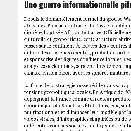
Une guerre informationnelle pi
Depuis le démantèlement formel du groupe Wagn
africaines. Bien au contraire : la Russie a redépl
discrète, baptisée African Initiative. Officiel
culturelle et géopolitique, cette structure abrit
russes sur le continent. À travers des « centres d
diffuse des contenus orientés, produit des artic
et sponsorise des figures d’influence locales. Le
analystes occidentaux, seraient directement impl
canaux, en lien étroit avec les sphères militaire
La force de la stratégie russe réside dans sa cap
tensions géopolitiques locales. En Afrique de l’O
dépeignent la France comme un acteur prédateur
économiques du Sahel. Les États-Unis, eux, sont a
multinationales et d’imposer leur modèle par la
vidéos virales, d’infographies simplifiées ou de 
différentes couches sociales : de la jeunesse urbai