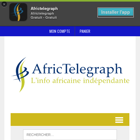
×
Africtelegraph
Installer l'app
Africtelegraph
Gratuit - Gratuit
MON COMPTE
PANIER