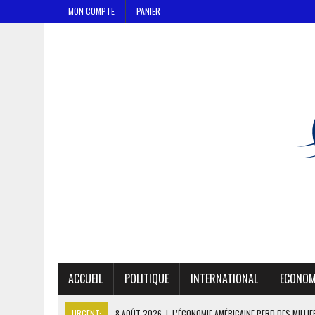
MON COMPTE
PANIER
ACCUEIL
POLITIQUE
INTERNATIONAL
ECONOM
URGENT:
8 AOÛT 2026
|
L’ÉCONOMIE AMÉRICAINE PERD DES MILLI