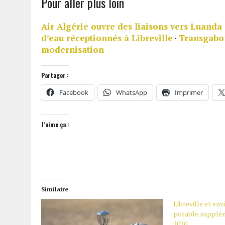
Pour aller plus loin
Air Algérie ouvre des liaisons vers Luanda 
d’eau réceptionnés à Libreville
·
Transgabon
modernisation
Partager :
Facebook
WhatsApp
Imprimer
J’aime ça :
Similaire
Libreville et env
potable supplém
2020