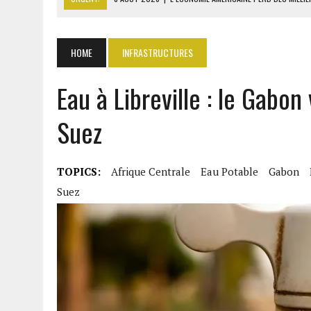
8 AOÛT 2026
|
L’UNIVERSITÉ LIBANAISE FRAGILISÉE PAR LES COUPES
8 AOÛT 2026
|
TALLA SYLLA APPELLE DIOMAYE FAYE À DISSOUDRE L’A
HOME
INFRASTRUCTURES
8 AOÛT 2026
|
LIBAN-SUD : LE CHANTIER DE RECONSTRUCTION DES V
Eau à Libreville : le Gabon
8 AOÛT 2026
|
LE SÉNAT AMÉRICAIN ADOPTE UN PROJET DE SANCTIO
Suez
TOPICS:
Afrique Centrale
Eau Potable
Gabon
Suez