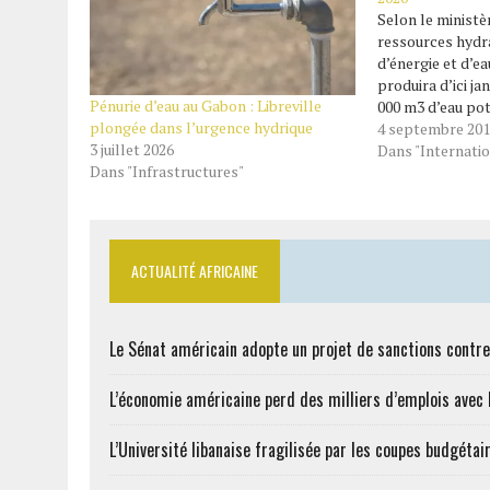
Selon le ministè
ressources hydra
d’énergie et d’e
produira d’ici ja
Pénurie d’eau au Gabon : Libreville
000 m3 d’eau po
plongée dans l’urgence hydrique
pour Libreville e
4 septembre 20
3 juillet 2026
connaissent touj
Dans "Internatio
Dans "Infrastructures"
hydrique chroniqu
nouvelle usine d
potable baptisé
ACTUALITÉ AFRICAINE
Le Sénat américain adopte un projet de sanctions contre
L’économie américaine perd des milliers d’emplois avec l
L’Université libanaise fragilisée par les coupes budgétai