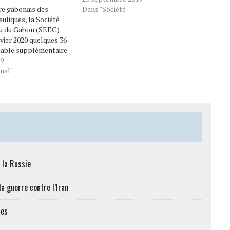
re gabonais des
Dans "Société"
uliques, la Société
au du Gabon (SEEG)
nvier 2020 quelques 36
table supplémentaire
t ses environs qui
19
ours un stress
nal"
e. C’est la future
e production d’eau
e ‘’Cim Gabon…
 la Russie
a guerre contre l’Iran
res