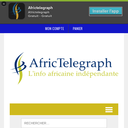
×
Africtelegraph
Installer l'app
Africtelegraph
Gratuit - Gratuit
MON COMPTE
PANIER