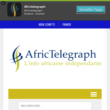
×
Africtelegraph
Installer l'app
Africtelegraph
Gratuit - Gratuit
MON COMPTE
PANIER