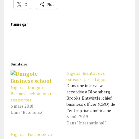
X
Plus
J’aime ça :
Similaire
Nigeria: Bientôt des
bateaux-taxi à Lagos
Dans une interview
Nigeria : Dangote
accordée à Bloomberg
Business school ouvre
Brooks Entwistle, chief
ses portes
business officer (CBO) de
6 mars 2018
l’entreprise américaine
Dans "Economie"
Uber a annoncé que son
8 août 2019
entreprise va lancer des
Dans "International"
services de bateau-taxi à
Nigeria : Facebook va
Lagos, au Nigeria.