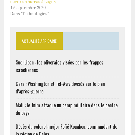
ouvrir un bureau à Lagos
L’entreprise de service de
19 septembre 2020
taxi, a engagé des
Dans "Technologies"
discussions avec l’Etat
de Lagos pour lancer des
« Uber Boats » dans la…
ACTUALITÉ AFRICAINE
Sud-Liban : les oliveraies visées par les frappes
israéliennes
Gaza : Washington et Tel-Aviv divisés sur le plan
d’après-guerre
Mali : le Jnim attaque un camp militaire dans le centre
du pays
Décès du colonel-major Fofié Kouakou, commandant de
la région de Daloa