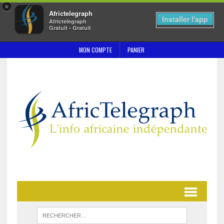
×
Africtelegraph
Installer l'app
Africtelegraph
Gratuit - Gratuit
MON COMPTE
PANIER