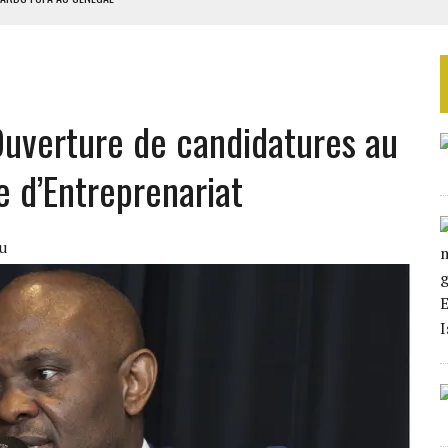
EURS D’ÉLECTRICITÉ SOLAIRE
LA FINALE AU MAROC
SOUTENIR DIOMAYE FAYE
Ouverture de candidatures au
 4E PHASE DE L’APE
d’Entreprenariat
u