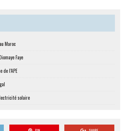
 au Maroc
 Diomaye Faye
e de l’APE
gal
ectricité solaire
PIN
SHARE