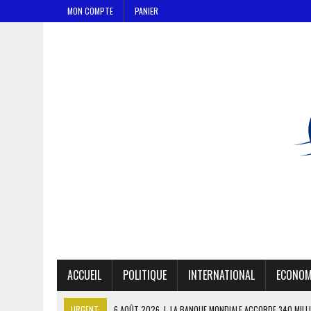
MON COMPTE
PANIER
ACCUEIL
POLITIQUE
INTERNATIONAL
ECONOM
URGENT:
6 AOÛT 2026
|
LA BANQUE MONDIALE ACCORDE 340 MILL