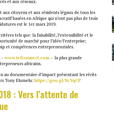
ccès et aux réseaux.
aux citoyens et aux résidents légaux de tous les
ucratif basées en Afrique qui n’ont pas plus de trois
idatures est le 1er mars 2019.
ères tels que: la faisabilité, l’extensibilité et le
portunité de marché pour l’idée/l’entreprise;
hip et compétences entrepreneuriales.
t –
www.tefconnect.com
– la plus grande
repreneurs africains.
en au documentaire d’impact présentant les récits
urs Tony Elumelu:
https://goo.gl/XcYqCP
18 : Vers l’attente de
que