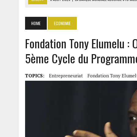
6 AOÛT 2026
|
RWANDA : LES MÉNAGES APPELÉS À DEVENIR PRODUCT
6 AOÛT 2026
|
MONDIAL 2030 : INFANTINO ACCUSÉ D’AVOIR PROMIS 
HOME
ECONOMIE
6 AOÛT 2026
|
SÉNÉGAL : ABDOU KHADIR SOW QUITTE LE PRP POUR 
Fondation Tony Elumelu : 
6 AOÛT 2026
|
CÔTE D’IVOIRE-UE : 1 074 LIGNES TARIFAIRES DANS LA
5ème Cycle du Programme 
TOPICS:
Entrepreneuriat
Fondation Tony Elumel