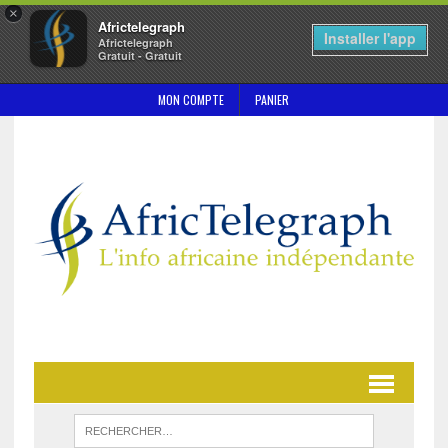
×
Africtelegraph
Installer l'app
Africtelegraph
Gratuit - Gratuit
MON COMPTE
PANIER