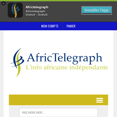
×
Africtelegraph
Installer l'app
Africtelegraph
Gratuit - Gratuit
MON COMPTE
PANIER