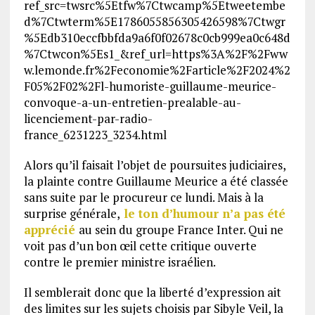
ref_src=twsrc%5Etfw%7Ctwcamp%5Etweetembe
d%7Ctwterm%5E1786055856305426598%7Ctwgr
%5Edb310eccfbbfda9a6f0f02678c0cb999ea0c648d
%7Ctwcon%5Es1_&ref_url=https%3A%2F%2Fww
w.lemonde.fr%2Feconomie%2Farticle%2F2024%2
F05%2F02%2Fl-humoriste-guillaume-meurice-
convoque-a-un-entretien-prealable-au-
licenciement-par-radio-
france_6231223_3234.html
Alors qu’il faisait l’objet de poursuites judiciaires,
la plainte contre Guillaume Meurice a été classée
sans suite par le procureur ce lundi. Mais à la
surprise générale,
le ton d’humour n’a pas été
apprécié
au sein du groupe France Inter. Qui ne
voit pas d’un bon œil cette critique ouverte
contre le premier ministre israélien.
Il semblerait donc que la liberté d’expression ait
des limites sur les sujets choisis par Sibyle Veil, la