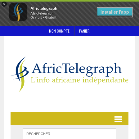
×
Africtelegraph
Installer l'app
Africtelegraph
Gratuit - Gratuit
MON COMPTE
PANIER