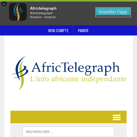
×
Africtelegraph
Installer l'app
Africtelegraph
Gratuit - Gratuit
MON COMPTE
PANIER