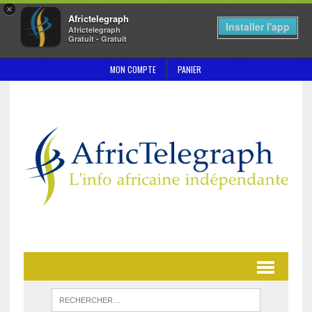
×
Africtelegraph
Installer l'app
Africtelegraph
Gratuit - Gratuit
MON COMPTE
PANIER