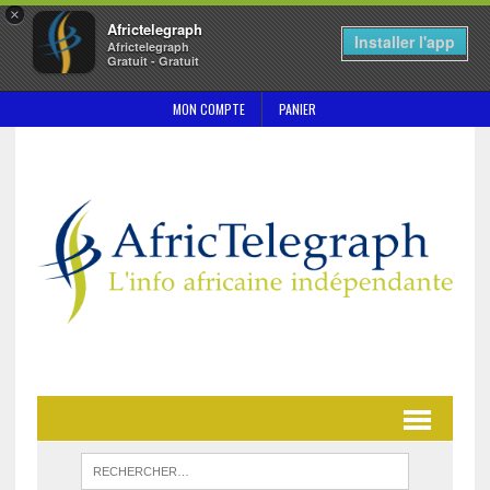
×
Africtelegraph
Installer l'app
Africtelegraph
Gratuit - Gratuit
MON COMPTE
PANIER