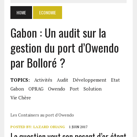
HOME
ECONOMIE
Gabon : Un audit sur la
gestion du port d’Owendo
par Bolloré ?
TOPICS:
Activités
Audit
Développement
Etat
Gabon
OPRAG
Owendo
Port
Solution
Vie Chère
Les Containers au port d'Owendo
POSTED BY:
LAZARD OBIANG
1 JUIN 2017
La question vaut son pesant d’or étant